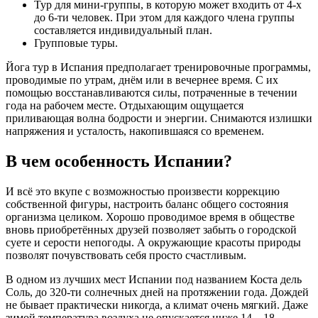
Тур для мини-группы, в которую может входить от 4-х
до 6-ти человек. При этом для каждого члена группы
составляется индивидуальный план.
Групповые туры.
Йога тур в Испания предполагает тренировочные программы,
проводимые по утрам, днём или в вечернее время. С их
помощью восстанавливаются силы, потраченные в течении
года на рабочем месте. Отдыхающим ощущается
приливающая волна бодрости и энергии. Снимаются излишки
напряжения и усталость, накопившаяся со временем.
В чем особенность Испании?
И всё это вкупе с возможностью произвести коррекцию
собственной фигуры, настроить баланс общего состояния
организма целиком. Хорошо проводимое время в обществе
вновь приобретённых друзей позволяет забыть о городской
суете и серости непогоды. А окружающие красоты природы
позволят почувствовать себя просто счастливым.
В одном из лучших мест Испании под названием Коста дель
Соль, до 320-ти солнечных дней на протяжении года. Дождей
не бывает практически никогда, а климат очень мягкий. Даже
зимой температура воздуха не опускается ниже 14 – 18