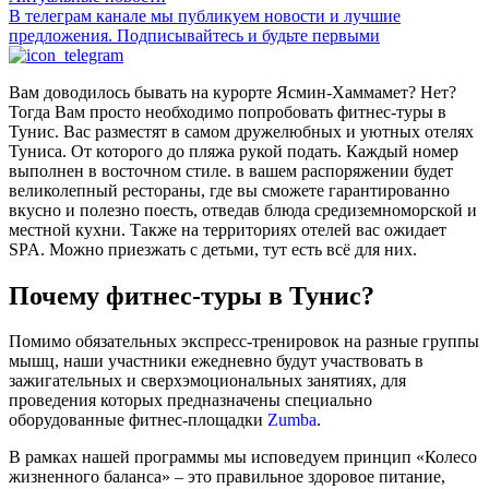
В телеграм канале мы публикуем новости и лучшие
предложения. Подписывайтесь и будьте первыми
Вам доводилось бывать на курорте Ясмин-Хаммамет? Нет?
Тогда Вам просто необходимо попробовать фитнес-туры в
Тунис. Вас разместят в самом дружелюбных и уютных отелях
Туниса. От которого до пляжа рукой подать. Каждый номер
выполнен в восточном стиле. в вашем распоряжении будет
великолепный рестораны, где вы сможете гарантированно
вкусно и полезно поесть, отведав блюда средиземноморской и
местной кухни. Также на территориях отелей вас ожидает
SPA. Можно приезжать с детьми, тут есть всё для них.
Почему фитнес-туры в Тунис?
Помимо обязательных экспресс-тренировок на разные группы
мышц, наши участники ежедневно будут участвовать в
зажигательных и сверхэмоциональных занятиях, для
проведения которых предназначены специально
оборудованные фитнес-площадки
Zu
m
ba
.
В рамках нашей программы мы исповедуем принцип «Колесо
жизненного баланса» – это правильное здоровое питание,