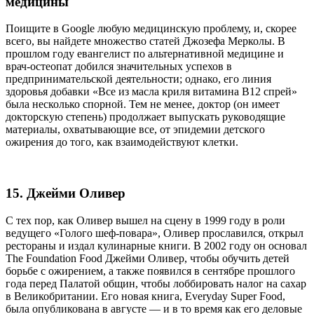
медицины
Поищите в Google любую медицинскую проблему, и, скорее
всего, вы найдете множество статей Джозефа Мерколы. В
прошлом году евангелист по альтернативной медицине и
врач-остеопат добился значительных успехов в
предпринимательской деятельности; однако, его линия
здоровья добавки «Все из масла криля витамина B12 спрей»
была несколько спорной. Тем не менее, доктор (он имеет
докторскую степень) продолжает выпускать руководящие
материалы, охватывающие все, от эпидемии детского
ожирения до того, как взаимодействуют клетки.
15. Джейми Оливер
С тех пор, как Оливер вышел на сцену в 1999 году в роли
ведущего «Голого шеф-повара», Оливер прославился, открыл
рестораны и издал кулинарные книги. В 2002 году он основал
The Foundation Food Джейми Оливер, чтобы обучить детей
борьбе с ожирением, а также появился в сентябре прошлого
года перед Палатой общин, чтобы лоббировать налог на сахар
в Великобритании. Его новая книга, Everyday Super Food,
была опубликована в августе — и в то время как его деловые