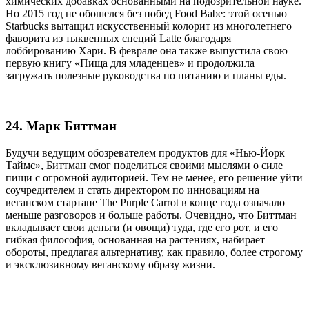
химических добавках основанными на подозрительной науке.
Но 2015 год не обошелся без побед Food Babe: этой осенью
Starbucks вытащил искусственный колорит из многолетнего
фаворита из тыквенных специй Latte благодаря
лоббированию Хари. В феврале она также выпустила свою
первую книгу «Пища для младенцев» и продолжила
загружать полезные руководства по питанию и планы еды.
24. Марк Биттман
Будучи ведущим обозревателем продуктов для «Нью-Йорк
Таймс», Биттман смог поделиться своими мыслями о силе
пищи с огромной аудиторией. Тем не менее, его решение уйти
соучредителем и стать директором по инновациям на
веганском стартапе The Purple Carrot в конце года означало
меньше разговоров и больше работы. Очевидно, что Биттман
вкладывает свои деньги (и овощи) туда, где его рот, и его
гибкая философия, основанная на растениях, набирает
обороты, предлагая альтернативу, как правило, более строгому
и эксклюзивному веганскому образу жизни.