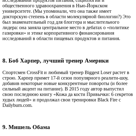
исследований продуктов питания, социологии и
общественного здравоохранения в Нью-Йоркском
университете. (Мы упоминали, что она также имеет
докторскую степень в области молекулярной биологии?) Это
был знаменательный год для блоггера и мыслительного
лидера: она заняла центральное место в дебатах о «политике
газировки» и этике корпоративного финансирования
исследований в области пищевых продуктов и питания.
8. Боб Харпер, лучший тренер Америки
Спортсмен CrossFit и любимый тренер Biggest Loser растет в
строю. Харпер примет 17-й сезон популярного реалити-шоу,
добавив некоторые новые конкурентные повороты (и более
сильный акцент на питание). В 2015 году автор выпустил
свою последнюю книгу «Кожа да кости Привычки: 6 секретов
худых людей» и продолжал свои тренировки Black Fire с
Dailyburn.com.
9. Мишель Обама