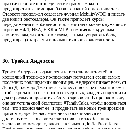
практически все ортопедические травмы можно
предотвратить с помощью базовых знаний о механике тела.
Старретт продолжал создавать журнал MobilityWOD и писать
две книги-бестселлеры. Он также преподает курсы
передвижения и мобильности для элитных военнослужащих и
игроков НФЛ, НБА, НХЛ и MLB, помогая как крупным
спортсменам, так и таким людям, как мы, устранять боль,
предотвращать травмы и повышать производительность.
30. Трейси Андерсон
Трейси Андерсон годами лепила тела знаменитостей, и
крошечный тренажер по-прежнему популярен среди самых
последних голливудских любимцев. Андерсон пинает всех, от
Лены Данхем до Дженнифер Лопес, и все еще находит время,
чтобы кричать на нас, простых смертных, «надеть подгузники
для взрослых и проявить заботу о здоровье». В прошлом году
она запустила свой бюллетень #TamilyTales, чтобы поделиться
тем, что вдохновляет ее, и продвигать ее новые тренировки в
прямом эфире. Ее наследие не останавливается на
достигнутом — она вдохновила новый класс бывших
тренеров по методике, таких как Симона Де Ла Рю и Катя
Прайс, которые передавали ее учения в собственные студии.