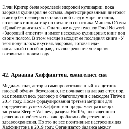
Элли Кригер была королевой здоровой кулинарии, пока
здоровая кулинария не остыла. Зарегистрированный диетолог
и автор бестселлеров оставил свой след в мире питания,
возглавив инициативу по питанию соратника Мишель Обамы
«Давайте двигаться!». Она также ведет телешоу Food Network
«Здоровый аппетит» и имеет несколько кулинарных книг под
своим поясом. В этом месяце выходит ее последняя книга «У
тебя получилось: вкусная, здоровая, готовая еда» —
идеальный способ оправдать свое решение «не время
готовить» в новом году.
42. Арианна Хаффингтон, евангелист сна
Медиа-магнат, автор и самопровозглашенный «защитник
плоской обуви», безусловно, не почивает на лаврах с тех пор,
как поменял весь разговор о благополучии с выходом Thrive в
2014 году. После формулирования третьей метрики для
определения успеха Хаффингтон продолжает разговор с
запуском Sleep + Wellness, раздела HuffPo, посвященного
решению проблемы сна как проблемы общественного
здравоохранения. Но это не все позитивные настроения для
Хаффингтона в 2019 году. Организатор баланса между