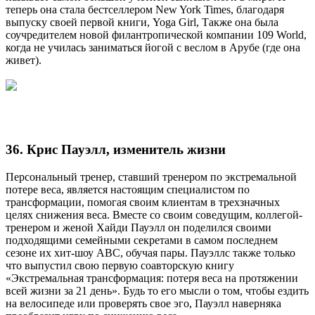
теперь она стала бестселлером New York Times, благодаря
выпуску своей первой книги, Yoga Girl, Также она была
соучредителем новой филантропической компании 109 World,
когда не училась заниматься йогой с веслом в Арубе (где она
живет).
36. Крис Пауэлл, изменитель жизни
Персональный тренер, ставший тренером по экстремальной
потере веса, является настоящим специалистом по
трансформации, помогая своим клиентам в трехзначных
целях снижения веса. Вместе со своим соведущим, коллегой-
тренером и женой Хайди Пауэлл он поделился своими
подходящими семейными секретами в самом последнем
сезоне их хит-шоу ABC, обучая пары. Пауэллс также только
что выпустил свою первую соавторскую книгу
«Экстремальная трансформация: потеря веса на протяжении
всей жизни за 21 день». Будь то его мысли о том, чтобы ездить
на велосипеде или проверять свое эго, Пауэлл наверняка