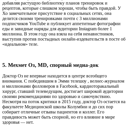
добавляя растущую библиотеку планов тренировок и
рецептов, которые слишком хороши, чтобы быть правдой. У
Хо замечательное присутствие в социальных сетях, она
делится своими тренировками почти с 3 миллионами
подписчиков YouTube и публикует аппетитные фотографии
еды и завидные наряды для аудитории Instagram более 1
миллиона. В этом году она взяла на себя ненавистников,
выступив против постыдных онлайн-издевательств в посте об
«идеальном» теле.
5. Мехмет Оз, MD, спорный медиа-док
Доктор Оз не впервые находится в центре всеобщего
внимания. С победившим в Эмми телешоу , велнес-журналом
и миллионами фолловеров в Facebook, кардиоторакальный
хирург, ставший телеведущим, достигает широкой аудитории
своими рекомендациями по здоровью и самочувствию.
Несмотря на поток критики в 2015 году, доктор Оз остается на
факультете Медицинской школы Колумбии и до сих пор
собирает отличные отзывы пациентов и коллег. Его
правдивость может быть спорной, но его влияние в мире
здоровья — нет.