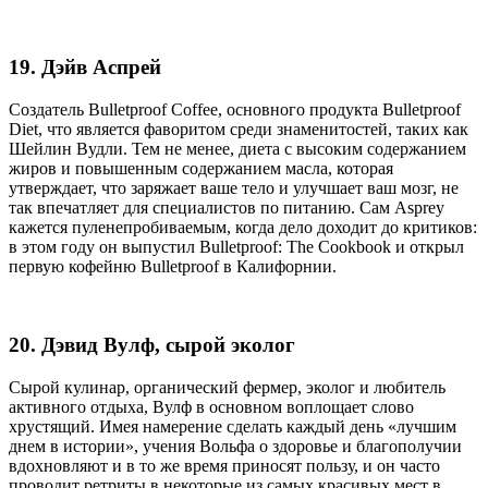
19. Дэйв Аспрей
Создатель Bulletproof Coffee, основного продукта Bulletproof
Diet, что является фаворитом среди знаменитостей, таких как
Шейлин Вудли. Тем не менее, диета с высоким содержанием
жиров и повышенным содержанием масла, которая
утверждает, что заряжает ваше тело и улучшает ваш мозг, не
так впечатляет для специалистов по питанию. Сам Asprey
кажется пуленепробиваемым, когда дело доходит до критиков:
в этом году он выпустил Bulletproof: The Cookbook и открыл
первую кофейню Bulletproof в Калифорнии.
20. Дэвид Вулф, сырой эколог
Сырой кулинар, органический фермер, эколог и любитель
активного отдыха, Вулф в основном воплощает слово
хрустящий. Имея намерение сделать каждый день «лучшим
днем в истории», учения Вольфа о здоровье и благополучии
вдохновляют и в то же время приносят пользу, и он часто
проводит ретриты в некоторые из самых красивых мест в