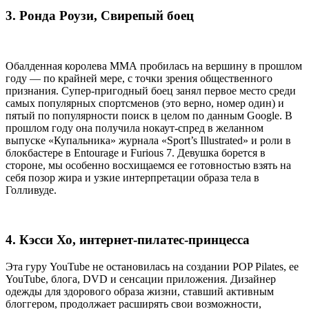
3. Ронда Роузи, Свирепый боец
Обалденная королева ММА пробилась на вершину в прошлом
году — по крайней мере, с точки зрения общественного
признания. Супер-пригодный боец занял первое место среди
самых популярных спортсменов (это верно, номер один) и
пятый по популярности поиск в целом по данным Google. В
прошлом году она получила нокаут-спред в желанном
выпуске «Купальника» журнала «Sport’s Illustrated» и роли в
блокбастере в Entourage и Furious 7. Девушка борется в
стороне, мы особенно восхищаемся ее готовностью взять на
себя позор жира и узкие интерпретации образа тела в
Голливуде.
4. Кэсси Хо, интернет-пилатес-принцесса
Эта гуру YouTube не остановилась на создании POP Pilates, ее
YouTube, блога, DVD и сенсации приложения. Дизайнер
одежды для здорового образа жизни, ставший активным
блоггером, продолжает расширять свои возможности,