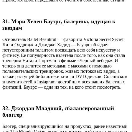
31. Мэри Хелен Бауэрс, балерина, идущая к
звездам
Основатель Ballet Beautiful — фаворита Victoria Secret Secret
Лили Олдридж и Джиджи Хадид — Бауэрс обладает
потусторонним талантом посвящать всю себя искусству и
фитнесу. Ее популярность взлетела после того, как она стала
тренером Натали Портман в фильме «Черный лебедь». И
теперь она делится ее методами с массами с помощью
пользовательских тренировок, живых потоковых видео, а
также растущей библиотеки книг и DVD-дисков. Со списком
знаменитостей в Instagram, достойным всех ваших балетных
фантазий, Бауэрс — одна из тех, на кого стоит посмотреть.
32. Джордан Младший, сбалансированный
блоггер
Блогер, специализирующийся на продуктах, ранее известный
как The Blonde Vegan, вызвала виртуальный пожар, когда она