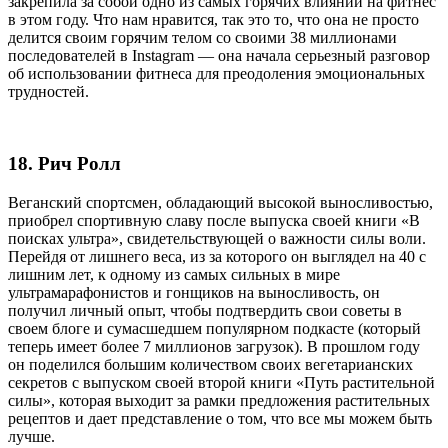
закрепила за собой одно из самых горячих влияний на фитнес
в этом году. Что нам нравится, так это то, что она не просто
делится своим горячим телом со своими 38 миллионами
последователей в Instagram — она начала серьезный разговор
об использовании фитнеса для преодоления эмоциональных
трудностей.
18. Рич Ролл
Веганский спортсмен, обладающий высокой выносливостью,
приобрел спортивную славу после выпуска своей книги «В
поисках ультра», свидетельствующей о важности силы воли.
Перейдя от лишнего веса, из за которого он выглядел на 40 с
лишним лет, к одному из самых сильных в мире
ультрамарафонистов и гонщиков на выносливость, он
получил личный опыт, чтобы подтвердить свои советы в
своем блоге и сумасшедшем популярном подкасте (который
теперь имеет более 7 миллионов загрузок). В прошлом году
он поделился большим количеством своих вегетарианских
секретов с выпуском своей второй книги «Путь растительной
силы», которая выходит за рамки предложения растительных
рецептов и дает представление о том, что все мы можем быть
лучше.