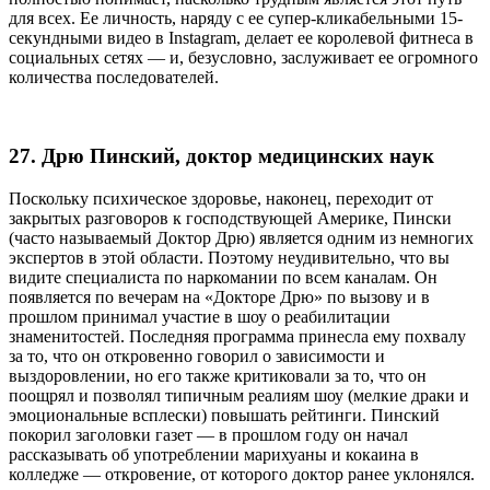
для всех. Ее личность, наряду с ее супер-кликабельными 15-
секундными видео в Instagram, делает ее королевой фитнеса в
социальных сетях — и, безусловно, заслуживает ее огромного
количества последователей.
27. Дрю Пинский, доктор медицинских наук
Поскольку психическое здоровье, наконец, переходит от
закрытых разговоров к господствующей Америке, Пински
(часто называемый Доктор Дрю) является одним из немногих
экспертов в этой области. Поэтому неудивительно, что вы
видите специалиста по наркомании по всем каналам. Он
появляется по вечерам на «Докторе Дрю» по вызову и в
прошлом принимал участие в шоу о реабилитации
знаменитостей. Последняя программа принесла ему похвалу
за то, что он откровенно говорил о зависимости и
выздоровлении, но его также критиковали за то, что он
поощрял и позволял типичным реалиям шоу (мелкие драки и
эмоциональные всплески) повышать рейтинги. Пинский
покорил заголовки газет — в прошлом году он начал
рассказывать об употреблении марихуаны и кокаина в
колледже — откровение, от которого доктор ранее уклонялся.