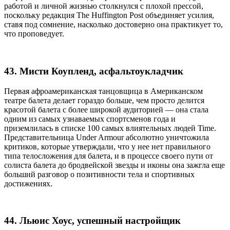
работой и личной жизнью столкнулся с плохой прессой,
поскольку редакция The Huffington Post объединяет усилия,
ставя под сомнение, насколько достоверно она практикует то,
что проповедует.
43. Мисти Коупленд, асфальтоукладчик
Первая афроамериканская танцовщица в Американском
театре балета делает гораздо больше, чем просто делится
красотой балета с более широкой аудиторией — она стала
одним из самых узнаваемых спортсменов года и
приземлилась в списке 100 самых влиятельных людей Time.
Представительница Under Armour абсолютно уничтожила
критиков, которые утверждали, что у нее нет правильного
типа телосложения для балета, и в процессе своего пути от
солиста балета до бродвейской звезды и иконы она зажгла еще
больший разговор о позитивности тела и спортивных
достижениях.
44. Льюис Хоус, успешный настройщик