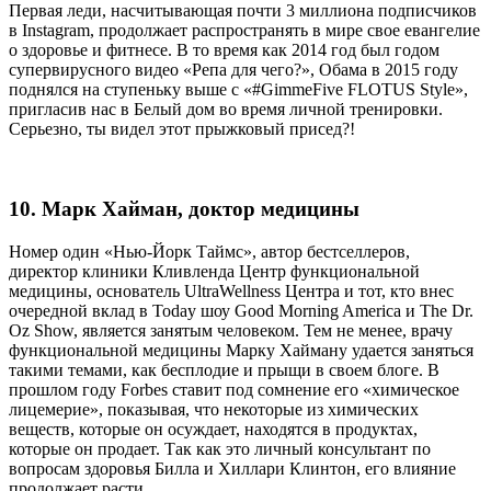
Первая леди, насчитывающая почти 3 миллиона подписчиков
в Instagram, продолжает распространять в мире свое евангелие
о здоровье и фитнесе. В то время как 2014 год был годом
супервирусного видео «Репа для чего?», Обама в 2015 году
поднялся на ступеньку выше с «#GimmeFive FLOTUS Style»,
пригласив нас в Белый дом во время личной тренировки.
Серьезно, ты видел этот прыжковый присед?!
10. Марк Хайман, доктор медицины
Номер один «Нью-Йорк Таймс», автор бестселлеров,
директор клиники Кливленда Центр функциональной
медицины, основатель UltraWellness Центра и тот, кто внес
очередной вклад в Today шоу Good Morning America и The Dr.
Oz Show, является занятым человеком. Тем не менее, врачу
функциональной медицины Марку Хайману удается заняться
такими темами, как бесплодие и прыщи в своем блоге. В
прошлом году Forbes ставит под сомнение его «химическое
лицемерие», показывая, что некоторые из химических
веществ, которые он осуждает, находятся в продуктах,
которые он продает. Так как это личный консультант по
вопросам здоровья Билла и Хиллари Клинтон, его влияние
продолжает расти.