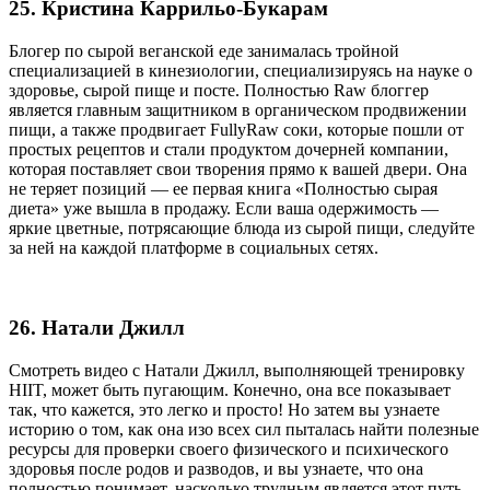
25. Кристина Каррильо-Букарам
Блогер по сырой веганской еде занималась тройной
специализацией в кинезиологии, специализируясь на науке о
здоровье, сырой пище и посте. Полностью Raw блоггер
является главным защитником в органическом продвижении
пищи, а также продвигает FullyRaw соки, которые пошли от
простых рецептов и стали продуктом дочерней компании,
которая поставляет свои творения прямо к вашей двери. Она
не теряет позиций — ее первая книга «Полностью сырая
диета» уже вышла в продажу. Если ваша одержимость —
яркие цветные, потрясающие блюда из сырой пищи, следуйте
за ней на каждой платформе в социальных сетях.
26. Натали Джилл
Смотреть видео с Натали Джилл, выполняющей тренировку
HIIT, может быть пугающим. Конечно, она все показывает
так, что кажется, это легко и просто! Но затем вы узнаете
историю о том, как она изо всех сил пыталась найти полезные
ресурсы для проверки своего физического и психического
здоровья после родов и разводов, и вы узнаете, что она
полностью понимает, насколько трудным является этот путь