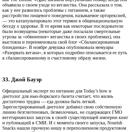
объявила о своем уходе из веганства. Она рассказала о том,
как у нее развились проблемы с питанием, а также
расстройство пищевого поведения, называемое орторексией,
— это катапультировало этот термин в общенациональную
беседу о здоровье. В то время как некоторые последователи
были возмущены (некоторые даже посылали смертельные
угрозы за «обвинение» веганства в своих проблемах), она
выстояла и переименовала свой блог «Сбалансированная
блондинка». В ноябре девушка опубликовала мемуары
«Разорвать вегана», в которых подробно описывается ее путь
к сбалансированному и счастливому образу жизни.
33. Джой Бауэр
Официальный эксперт по питанию для Today’s how и
диетолог для нью-йоркского балета считает, что жизнь
достаточно трудна — еда должна быть легкой.
Зарегистрированный диетолог добавил свою собственную
линию безглютеновых, безмолочных, не содержащих ГМО
вегетарианских закусок к своей существующей империи книг
и публикаций в СМИ. И с момента своего запуска, Nourish
Snacks нашли прочную нишу в переполненном продуктовом