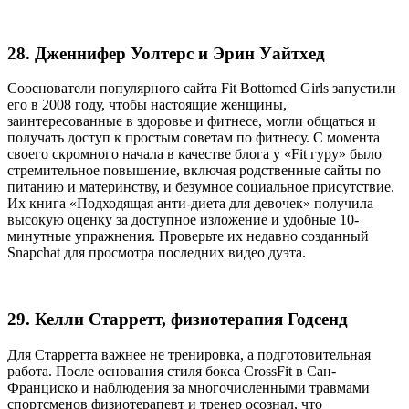
28. Дженнифер Уолтерс и Эрин Уайтхед
Сооснователи популярного сайта Fit Bottomed Girls запустили
его в 2008 году, чтобы настоящие женщины,
заинтересованные в здоровье и фитнесе, могли общаться и
получать доступ к простым советам по фитнесу. С момента
своего скромного начала в качестве блога у «Fit гуру» было
стремительное повышение, включая родственные сайты по
питанию и материнству, и безумное социальное присутствие.
Их книга «Подходящая анти-диета для девочек» получила
высокую оценку за доступное изложение и удобные 10-
минутные упражнения. Проверьте их недавно созданный
Snapchat для просмотра последних видео дуэта.
29. Келли Старретт, физиотерапия Годсенд
Для Старретта важнее не тренировка, а подготовительная
работа. После основания стиля бокса CrossFit в Сан-
Франциско и наблюдения за многочисленными травмами
спортсменов физиотерапевт и тренер осознал, что