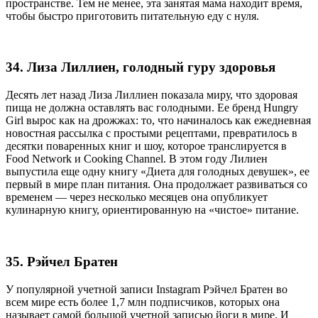
пространстве. Тем не менее, эта занятая мама находит время,
чтобы быстро приготовить питательную еду с нуля.
34. Лиза Лиллиен, голодный гуру здоровья
Десять лет назад Лиза Лиллиен показала миру, что здоровая
пища не должна оставлять вас голодными. Ее бренд Hungry
Girl вырос как на дрожжах: то, что начиналось как ежедневная
новостная рассылка с простыми рецептами, превратилось в
десятки поваренных книг и шоу, которое транслируется в
Food Network и Cooking Channel. В этом году Лилиен
выпустила еще одну книгу «Диета для голодных девушек», ее
первый в мире план питания. Она продолжает развиваться со
временем — через несколько месяцев она опубликует
кулинарную книгу, ориентированную на «чистое» питание.
35. Рэйчел Братен
У популярной учетной записи Instagram Рэйчел Братен во
всем мире есть более 1,7 млн подписчиков, которых она
называет самой большой учетной записью йоги в мире. И