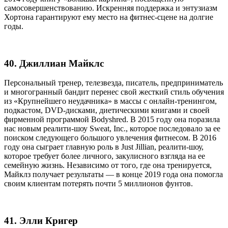
самосовершенствованию. Искренняя поддержка и энтузиазм
Хортона гарантируют ему место на фитнес-сцене на долгие
годы.
40. Джиллиан Майклс
Персональный тренер, телезвезда, писатель, предприниматель
и многогранный бандит перенес свой жесткий стиль обучения
из «Крупнейшего неудачника» в массы с онлайн-тренингом,
подкастом, DVD-дисками, диетическими книгами и своей
фирменной программой Bodyshred. В 2015 году она поразила
нас новым реалити-шоу Sweat, Inc., которое последовало за ее
поиском следующего большого увлечения фитнесом. В 2016
году она сыграет главную роль в Just Jillian, реалити-шоу,
которое требует более личного, закулисного взгляда на ее
семейную жизнь. Независимо от того, где она тренируется,
Майклз получает результаты — в конце 2019 года она помогла
своим клиентам потерять почти 5 миллионов фунтов.
41. Элли Кригер