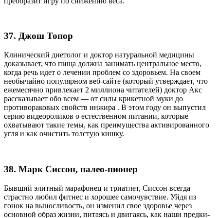
преобразит игру по снижению веса.
37. Джош Топор
Клинический диетолог и доктор натуральной медицины
доказывает, что пища должна занимать центральное место,
когда речь идет о лечении проблем со здоровьем. На своем
необычайно популярном веб-сайте (который утверждает, что
ежемесячно привлекает 2 миллиона читателей) доктор Акс
рассказывает обо всем — от силы крикетной муки до
противораковых свойств инжира . В этом году он выпустил
серию видеороликов о естественном питании, которые
охватывают такие темы, как преимущества активированного
угля и как очистить толстую кишку.
38. Марк Сиссон, палео-пионер
Бывший элитный марафонец и триатлет, Сиссон всегда
страстно любил фитнес и хорошее самочувствие. Уйдя из
гонок на выносливость, он изменил свое здоровье через
основной образ жизни, питаясь и двигаясь, как наши предки-