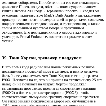
охотники-собиратели. И любите ли вы его или ненавидите,
движение Палео, по сути, обязано своим существованием
книге Сиссона 2009 года «Первичный проект». Сегодня он
руководит издательством Mark’s Daily Apple, куда ежедневно
приходят сотни тысяч последователей за рецептами, советами,
подкрепленными исследованиями, и тренировками, а также
своим необычным чувством юмора и практичным
отношением. Его последняя книга о недостатках кардио и
углеводов, Primal Endurance, появится в продаже в этом
месяце.
39. Тони Хортон, тренажер с наддувом
В это время года радиоволны полны рекламных роликов,
посвященных последней моде в фитнесе, и никто не может
быть более узнаваемым, чем Тони Хортон и его программа
P90X. Несмотря на то, что он пришел на фитнес-сцену 25 лет
назад, он не почивает на лаврах: Хортон продолжал
выравнивать программу, предлагая спортивные вариации
(P90X2) и более короткие тренировки (P90X3), чтобы
соответствовать чьему-либо графику, спортзал не требуется.
Он также занялся психическим здоровьем, опубликовав в
2014 году книгу «Большая картина», посвященную